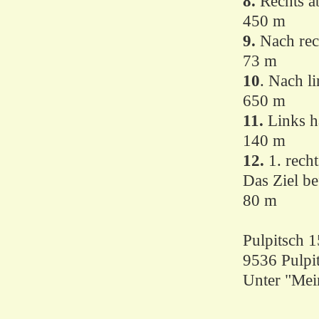
8.
Rechts ab
450 m
9.
Nach rech
73 m
10
. Nach l
650 m
11.
Links ha
140 m
12.
1. rech
Das Ziel be
80 m
Pulpitsch 1
9536 Pulpi
Unter "Mei