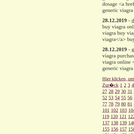
dosage <a hre
generic viagr
28.12.2019
-
r
buy viagra onl
viagra buy via
viagra</a> buy
28.12.2019
-
g
viagra purchas
viagra online 
generic viagra
Hier klicken, um
Zur�ck
1
2
3
4
27
28
29
30
31
52
53
54
55
56
77
78
79
80
81
101
102
103
10
119
120
121
12
137
138
139
14
155
156
157
15