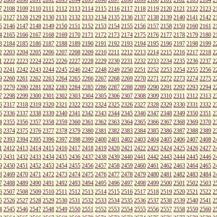
7
2108
2109
2110
2111
2112
2113
2114
2115
2116
2117
2118
2119
2120
2121
2122
2123
2
6
2127
2128
2129
2130
2131
2132
2133
2134
2135
2136
2137
2138
2139
2140
2141
2142
2
5
2146
2147
2148
2149
2150
2151
2152
2153
2154
2155
2156
2157
2158
2159
2160
2161
2
4
2165
2166
2167
2168
2169
2170
2171
2172
2173
2174
2175
2176
2177
2178
2179
2180
2
3
2184
2185
2186
2187
2188
2189
2190
2191
2192
2193
2194
2195
2196
2197
2198
2199
2
2
2203
2204
2205
2206
2207
2208
2209
2210
2211
2212
2213
2214
2215
2216
2217
2218
2
1
2222
2223
2224
2225
2226
2227
2228
2229
2230
2231
2232
2233
2234
2235
2236
2237
2
0
2241
2242
2243
2244
2245
2246
2247
2248
2249
2250
2251
2252
2253
2254
2255
2256
2
9
2260
2261
2262
2263
2264
2265
2266
2267
2268
2269
2270
2271
2272
2273
2274
2275
2
8
2279
2280
2281
2282
2283
2284
2285
2286
2287
2288
2289
2290
2291
2292
2293
2294
2
7
2298
2299
2300
2301
2302
2303
2304
2305
2306
2307
2308
2309
2310
2311
2312
2313
2
6
2317
2318
2319
2320
2321
2322
2323
2324
2325
2326
2327
2328
2329
2330
2331
2332
2
5
2336
2337
2338
2339
2340
2341
2342
2343
2344
2345
2346
2347
2348
2349
2350
2351
2
4
2355
2356
2357
2358
2359
2360
2361
2362
2363
2364
2365
2366
2367
2368
2369
2370
2
3
2374
2375
2376
2377
2378
2379
2380
2381
2382
2383
2384
2385
2386
2387
2388
2389
2
2
2393
2394
2395
2396
2397
2398
2399
2400
2401
2402
2403
2404
2405
2406
2407
2408
2
1
2412
2413
2414
2415
2416
2417
2418
2419
2420
2421
2422
2423
2424
2425
2426
2427
2
0
2431
2432
2433
2434
2435
2436
2437
2438
2439
2440
2441
2442
2443
2444
2445
2446
2
9
2450
2451
2452
2453
2454
2455
2456
2457
2458
2459
2460
2461
2462
2463
2464
2465
2
8
2469
2470
2471
2472
2473
2474
2475
2476
2477
2478
2479
2480
2481
2482
2483
2484
2
7
2488
2489
2490
2491
2492
2493
2494
2495
2496
2497
2498
2499
2500
2501
2502
2503
2
6
2507
2508
2509
2510
2511
2512
2513
2514
2515
2516
2517
2518
2519
2520
2521
2522
2
5
2526
2527
2528
2529
2530
2531
2532
2533
2534
2535
2536
2537
2538
2539
2540
2541
2
4
2545
2546
2547
2548
2549
2550
2551
2552
2553
2554
2555
2556
2557
2558
2559
2560
2