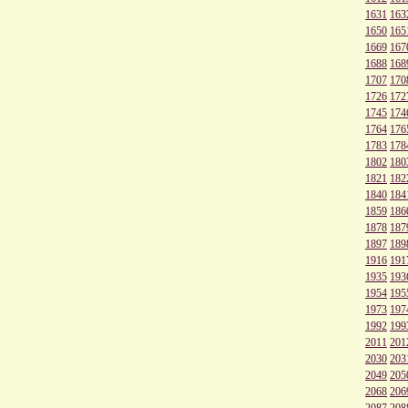
1631
163
1650
165
1669
167
1688
168
1707
170
1726
172
1745
174
1764
176
1783
178
1802
180
1821
182
1840
184
1859
186
1878
187
1897
189
1916
191
1935
193
1954
195
1973
197
1992
199
2011
201
2030
203
2049
205
2068
206
2087
208