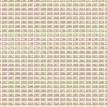
3
2564
2565
2566
2567
2568
2569
2570
2571
2572
2573
2574
2575
2576
2577
2578
2579
2
2
2583
2584
2585
2586
2587
2588
2589
2590
2591
2592
2593
2594
2595
2596
2597
2598
2
1
2602
2603
2604
2605
2606
2607
2608
2609
2610
2611
2612
2613
2614
2615
2616
2617
2
0
2621
2622
2623
2624
2625
2626
2627
2628
2629
2630
2631
2632
2633
2634
2635
2636
2
9
2640
2641
2642
2643
2644
2645
2646
2647
2648
2649
2650
2651
2652
2653
2654
2655
2
8
2659
2660
2661
2662
2663
2664
2665
2666
2667
2668
2669
2670
2671
2672
2673
2674
2
7
2678
2679
2680
2681
2682
2683
2684
2685
2686
2687
2688
2689
2690
2691
2692
2693
2
6
2697
2698
2699
2700
2701
2702
2703
2704
2705
2706
2707
2708
2709
2710
2711
2712
2
5
2716
2717
2718
2719
2720
2721
2722
2723
2724
2725
2726
2727
2728
2729
2730
2731
2
4
2735
2736
2737
2738
2739
2740
2741
2742
2743
2744
2745
2746
2747
2748
2749
2750
2
3
2754
2755
2756
2757
2758
2759
2760
2761
2762
2763
2764
2765
2766
2767
2768
2769
2
2
2773
2774
2775
2776
2777
2778
2779
2780
2781
2782
2783
2784
2785
2786
2787
2788
2
1
2792
2793
2794
2795
2796
2797
2798
2799
2800
2801
2802
2803
2804
2805
2806
2807
2
0
2811
2812
2813
2814
2815
2816
2817
2818
2819
2820
2821
2822
2823
2824
2825
2826
2
9
2830
2831
2832
2833
2834
2835
2836
2837
2838
2839
2840
2841
2842
2843
2844
2845
2
8
2849
2850
2851
2852
2853
2854
2855
2856
2857
2858
2859
2860
2861
2862
2863
2864
2
7
2868
2869
2870
2871
2872
2873
2874
2875
2876
2877
2878
2879
2880
2881
2882
2883
2
6
2887
2888
2889
2890
2891
2892
2893
2894
2895
2896
2897
2898
2899
2900
2901
2902
2
5
2906
2907
2908
2909
2910
2911
2912
2913
2914
2915
2916
2917
2918
2919
2920
2921
2
4
2925
2926
2927
2928
2929
2930
2931
2932
2933
2934
2935
2936
2937
2938
2939
2940
2
3
2944
2945
2946
2947
2948
2949
2950
2951
2952
2953
2954
2955
2956
2957
2958
2959
2
2
2963
2964
2965
2966
2967
2968
2969
2970
2971
2972
2973
2974
2975
2976
2977
2978
2
1
2982
2983
2984
2985
2986
2987
2988
2989
2990
2991
2992
2993
2994
2995
2996
2997
2
0
3001
3002
3003
3004
3005
3006
3007
3008
3009
3010
3011
3012
3013
3014
3015
3016
3
9
3020
3021
3022
3023
3024
3025
3026
3027
3028
3029
3030
3031
3032
3033
3034
3035
3