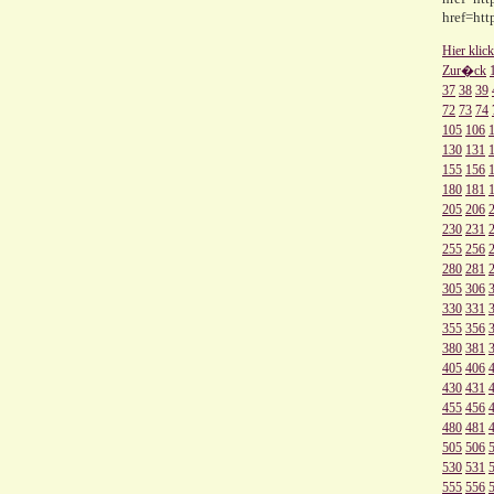
href=htt
Hier klic
Zur�ck
37
38
39
72
73
74
105
106
130
131
155
156
180
181
205
206
230
231
255
256
280
281
305
306
330
331
355
356
380
381
405
406
430
431
455
456
480
481
505
506
530
531
555
556