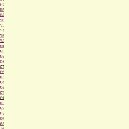
649
668
687
706
725
744
763
782
801
820
839
858
877
896
915
934
953
972
991
010
029
048
067
086
105