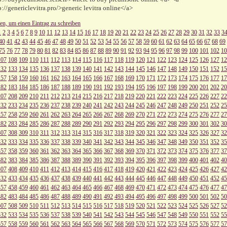
p://genericlevitra.pro/>generic levitra online</a>
ken, um einen Eintrag zu schreiben
1
2
3
4
5
6
7
8
9
10
11
12
13
14
15
16
17
18
19
20
21
22
23
24
25
26
27
28
29
30
31
32
33
3
40
41
42
43
44
45
46
47
48
49
50
51
52
53
54
55
56
57
58
59
60
61
62
63
64
65
66
67
68
69
75
76
77
78
79
80
81
82
83
84
85
86
87
88
89
90
91
92
93
94
95
96
97
98
99
100
101
102
10
107
108
109
110
111
112
113
114
115
116
117
118
119
120
121
122
123
124
125
126
127
12
132
133
134
135
136
137
138
139
140
141
142
143
144
145
146
147
148
149
150
151
152
15
157
158
159
160
161
162
163
164
165
166
167
168
169
170
171
172
173
174
175
176
177
17
182
183
184
185
186
187
188
189
190
191
192
193
194
195
196
197
198
199
200
201
202
20
207
208
209
210
211
212
213
214
215
216
217
218
219
220
221
222
223
224
225
226
227
22
232
233
234
235
236
237
238
239
240
241
242
243
244
245
246
247
248
249
250
251
252
25
257
258
259
260
261
262
263
264
265
266
267
268
269
270
271
272
273
274
275
276
277
27
282
283
284
285
286
287
288
289
290
291
292
293
294
295
296
297
298
299
300
301
302
30
307
308
309
310
311
312
313
314
315
316
317
318
319
320
321
322
323
324
325
326
327
32
332
333
334
335
336
337
338
339
340
341
342
343
344
345
346
347
348
349
350
351
352
35
357
358
359
360
361
362
363
364
365
366
367
368
369
370
371
372
373
374
375
376
377
37
382
383
384
385
386
387
388
389
390
391
392
393
394
395
396
397
398
399
400
401
402
40
407
408
409
410
411
412
413
414
415
416
417
418
419
420
421
422
423
424
425
426
427
42
432
433
434
435
436
437
438
439
440
441
442
443
444
445
446
447
448
449
450
451
452
45
457
458
459
460
461
462
463
464
465
466
467
468
469
470
471
472
473
474
475
476
477
47
482
483
484
485
486
487
488
489
490
491
492
493
494
495
496
497
498
499
500
501
502
50
507
508
509
510
511
512
513
514
515
516
517
518
519
520
521
522
523
524
525
526
527
52
532
533
534
535
536
537
538
539
540
541
542
543
544
545
546
547
548
549
550
551
552
55
557
558
559
560
561
562
563
564
565
566
567
568
569
570
571
572
573
574
575
576
577
57