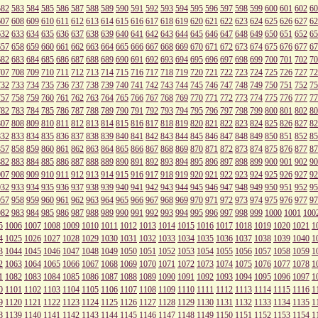
582
583
584
585
586
587
588
589
590
591
592
593
594
595
596
597
598
599
600
601
602
60
607
608
609
610
611
612
613
614
615
616
617
618
619
620
621
622
623
624
625
626
627
62
632
633
634
635
636
637
638
639
640
641
642
643
644
645
646
647
648
649
650
651
652
65
657
658
659
660
661
662
663
664
665
666
667
668
669
670
671
672
673
674
675
676
677
67
682
683
684
685
686
687
688
689
690
691
692
693
694
695
696
697
698
699
700
701
702
70
707
708
709
710
711
712
713
714
715
716
717
718
719
720
721
722
723
724
725
726
727
72
732
733
734
735
736
737
738
739
740
741
742
743
744
745
746
747
748
749
750
751
752
75
757
758
759
760
761
762
763
764
765
766
767
768
769
770
771
772
773
774
775
776
777
77
782
783
784
785
786
787
788
789
790
791
792
793
794
795
796
797
798
799
800
801
802
80
807
808
809
810
811
812
813
814
815
816
817
818
819
820
821
822
823
824
825
826
827
82
832
833
834
835
836
837
838
839
840
841
842
843
844
845
846
847
848
849
850
851
852
85
857
858
859
860
861
862
863
864
865
866
867
868
869
870
871
872
873
874
875
876
877
87
882
883
884
885
886
887
888
889
890
891
892
893
894
895
896
897
898
899
900
901
902
90
907
908
909
910
911
912
913
914
915
916
917
918
919
920
921
922
923
924
925
926
927
92
932
933
934
935
936
937
938
939
940
941
942
943
944
945
946
947
948
949
950
951
952
95
957
958
959
960
961
962
963
964
965
966
967
968
969
970
971
972
973
974
975
976
977
97
982
983
984
985
986
987
988
989
990
991
992
993
994
995
996
997
998
999
1000
1001
100
5
1006
1007
1008
1009
1010
1011
1012
1013
1014
1015
1016
1017
1018
1019
1020
1021
1
4
1025
1026
1027
1028
1029
1030
1031
1032
1033
1034
1035
1036
1037
1038
1039
1040
1
3
1044
1045
1046
1047
1048
1049
1050
1051
1052
1053
1054
1055
1056
1057
1058
1059
1
2
1063
1064
1065
1066
1067
1068
1069
1070
1071
1072
1073
1074
1075
1076
1077
1078
1
1
1082
1083
1084
1085
1086
1087
1088
1089
1090
1091
1092
1093
1094
1095
1096
1097
1
0
1101
1102
1103
1104
1105
1106
1107
1108
1109
1110
1111
1112
1113
1114
1115
1116
1
9
1120
1121
1122
1123
1124
1125
1126
1127
1128
1129
1130
1131
1132
1133
1134
1135
1
8
1139
1140
1141
1142
1143
1144
1145
1146
1147
1148
1149
1150
1151
1152
1153
1154
1