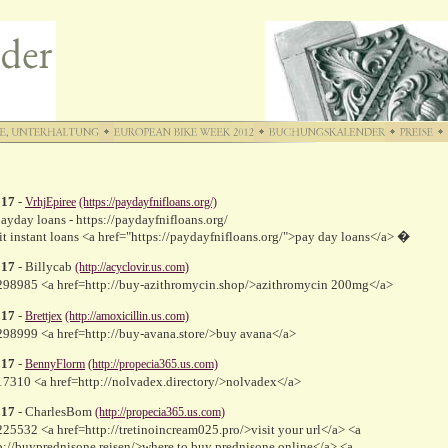
017
-
VrhjEpiree
(https://paydayfnifloans.org/)
ayday loans - https://paydayfnifloans.org/
it instant loans <a href="https://paydayfnifloans.org/">pay day loans</a> �
017
- Billycab
(http://acyclovir.us.com)
98985 <a href=http://buy-azithromycin.shop/>azithromycin 200mg</a>
017
-
Brettjex
(http://amoxicillin.us.com)
98999 <a href=http://buy-avana.store/>buy avana</a>
017
-
BennyFlorm
(http://propecia365.us.com)
7310 <a href=http://nolvadex.directory/>nolvadex</a>
017
- CharlesBom
(http://propecia365.us.com)
5532 <a href=http://tretinoincream025.pro/>visit your url</a> <a
p://buyprednisone.reisen/>where to buy prednisone online</a> <a