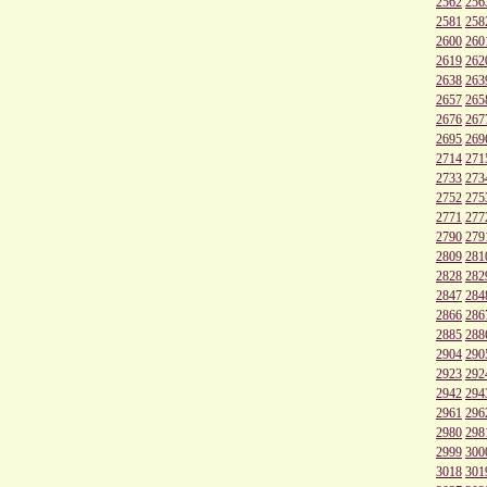
2562
256
2581
258
2600
260
2619
262
2638
263
2657
265
2676
267
2695
269
2714
271
2733
273
2752
275
2771
277
2790
279
2809
281
2828
282
2847
284
2866
286
2885
288
2904
290
2923
292
2942
294
2961
296
2980
298
2999
300
3018
301