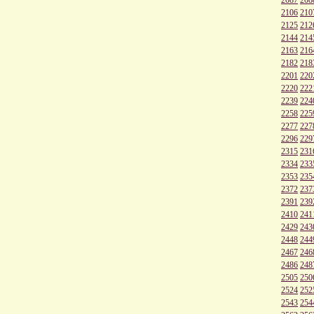
2106
210
2125
212
2144
214
2163
216
2182
218
2201
220
2220
222
2239
224
2258
225
2277
227
2296
229
2315
231
2334
233
2353
235
2372
237
2391
239
2410
241
2429
243
2448
244
2467
246
2486
248
2505
250
2524
252
2543
254