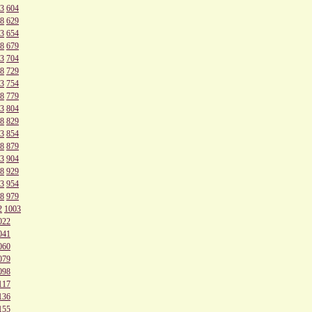
3
604
8
629
3
654
8
679
3
704
8
729
3
754
8
779
3
804
8
829
3
854
8
879
3
904
8
929
3
954
8
979
2
1003
022
041
060
079
098
117
136
155