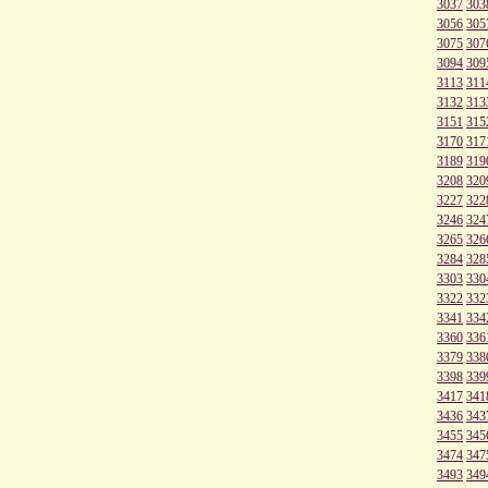
3037
303
3056
305
3075
307
3094
309
3113
311
3132
313
3151
315
3170
317
3189
319
3208
320
3227
322
3246
324
3265
326
3284
328
3303
330
3322
332
3341
334
3360
336
3379
338
3398
339
3417
341
3436
343
3455
345
3474
347
3493
349