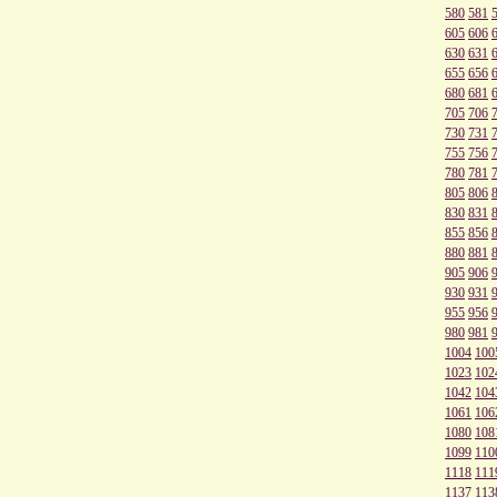
580
581
605
606
630
631
655
656
680
681
705
706
730
731
755
756
780
781
805
806
830
831
855
856
880
881
905
906
930
931
955
956
980
981
1004
100
1023
102
1042
104
1061
106
1080
108
1099
110
1118
111
1137
113