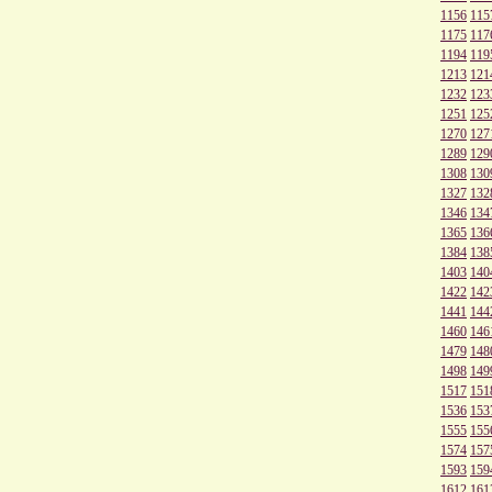
1156
115
1175
117
1194
119
1213
121
1232
123
1251
125
1270
127
1289
129
1308
130
1327
132
1346
134
1365
136
1384
138
1403
140
1422
142
1441
144
1460
146
1479
148
1498
149
1517
151
1536
153
1555
155
1574
157
1593
159
1612
161