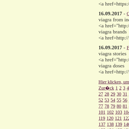
<a href=https
16.09.2017
-
C
viagra from in
<a href="http
viagra brands
<a href=http:
16.09.2017
-
F
viagra stories
<a href="http
viagra doses
<a href=http:
Hier klicken, um
Zur�ck
1
2
3
4
27
28
29
30
31
52
53
54
55
56
77
78
79
80
81
101
102
103
10
119
120
121
12
137
138
139
14