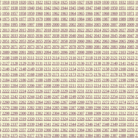
7
1918
1919
1920
1921
1922
1923
1924
1925
1926
1927
1928
1929
1930
1931
1932
1933
1
6
1937
1938
1939
1940
1941
1942
1943
1944
1945
1946
1947
1948
1949
1950
1951
1952
1
5
1956
1957
1958
1959
1960
1961
1962
1963
1964
1965
1966
1967
1968
1969
1970
1971
1
4
1975
1976
1977
1978
1979
1980
1981
1982
1983
1984
1985
1986
1987
1988
1989
1990
1
3
1994
1995
1996
1997
1998
1999
2000
2001
2002
2003
2004
2005
2006
2007
2008
2009
2
2
2013
2014
2015
2016
2017
2018
2019
2020
2021
2022
2023
2024
2025
2026
2027
2028
2
1
2032
2033
2034
2035
2036
2037
2038
2039
2040
2041
2042
2043
2044
2045
2046
2047
2
0
2051
2052
2053
2054
2055
2056
2057
2058
2059
2060
2061
2062
2063
2064
2065
2066
2
9
2070
2071
2072
2073
2074
2075
2076
2077
2078
2079
2080
2081
2082
2083
2084
2085
2
8
2089
2090
2091
2092
2093
2094
2095
2096
2097
2098
2099
2100
2101
2102
2103
2104
2
7
2108
2109
2110
2111
2112
2113
2114
2115
2116
2117
2118
2119
2120
2121
2122
2123
2
6
2127
2128
2129
2130
2131
2132
2133
2134
2135
2136
2137
2138
2139
2140
2141
2142
2
5
2146
2147
2148
2149
2150
2151
2152
2153
2154
2155
2156
2157
2158
2159
2160
2161
2
4
2165
2166
2167
2168
2169
2170
2171
2172
2173
2174
2175
2176
2177
2178
2179
2180
2
3
2184
2185
2186
2187
2188
2189
2190
2191
2192
2193
2194
2195
2196
2197
2198
2199
2
2
2203
2204
2205
2206
2207
2208
2209
2210
2211
2212
2213
2214
2215
2216
2217
2218
2
1
2222
2223
2224
2225
2226
2227
2228
2229
2230
2231
2232
2233
2234
2235
2236
2237
2
0
2241
2242
2243
2244
2245
2246
2247
2248
2249
2250
2251
2252
2253
2254
2255
2256
2
9
2260
2261
2262
2263
2264
2265
2266
2267
2268
2269
2270
2271
2272
2273
2274
2275
2
8
2279
2280
2281
2282
2283
2284
2285
2286
2287
2288
2289
2290
2291
2292
2293
2294
2
7
2298
2299
2300
2301
2302
2303
2304
2305
2306
2307
2308
2309
2310
2311
2312
2313
2
6
2317
2318
2319
2320
2321
2322
2323
2324
2325
2326
2327
2328
2329
2330
2331
2332
2
5
2336
2337
2338
2339
2340
2341
2342
2343
2344
2345
2346
2347
2348
2349
2350
2351
2
4
2355
2356
2357
2358
2359
2360
2361
2362
2363
2364
2365
2366
2367
2368
2369
2370
2
3
2374
2375
2376
2377
2378
2379
2380
2381
2382
2383
2384
2385
2386
2387
2388
2389
2