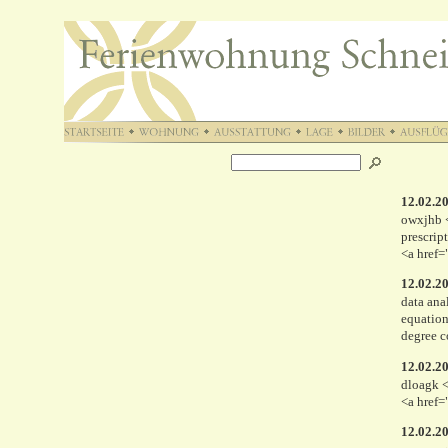
12.02.2
owxjhb <
prescrip
<a href=
12.02.2
data ana
equatio
degree 
12.02.2
dloagk <
<a href=
12.02.2