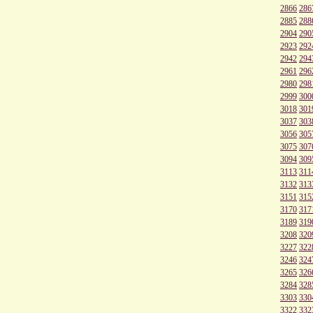
2866
286
2885
288
2904
290
2923
292
2942
294
2961
296
2980
298
2999
300
3018
301
3037
303
3056
305
3075
307
3094
309
3113
311
3132
313
3151
315
3170
317
3189
319
3208
320
3227
322
3246
324
3265
326
3284
328
3303
330
3322
332