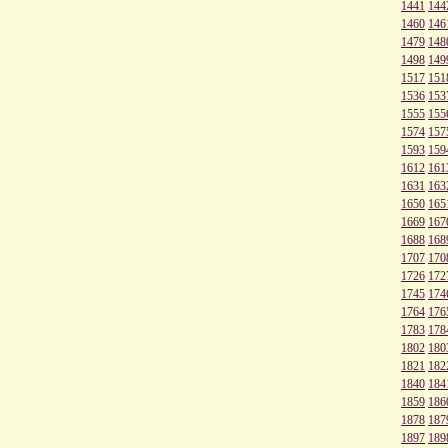
1441
144
1460
146
1479
148
1498
149
1517
151
1536
153
1555
155
1574
157
1593
159
1612
161
1631
163
1650
165
1669
167
1688
168
1707
170
1726
172
1745
174
1764
176
1783
178
1802
180
1821
182
1840
184
1859
186
1878
187
1897
189