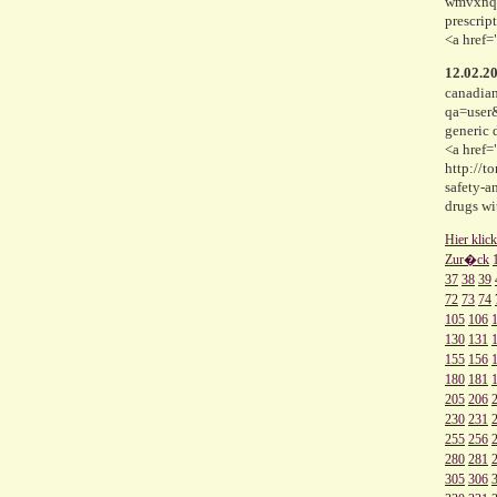
wmvxnq <
prescrip
<a href=
12.02.2
canadian
qa=user&
generic 
<a href=
http://t
safety-a
drugs wi
Hier klic
Zur�ck
37
38
39
72
73
74
105
106
130
131
155
156
180
181
205
206
230
231
255
256
280
281
305
306