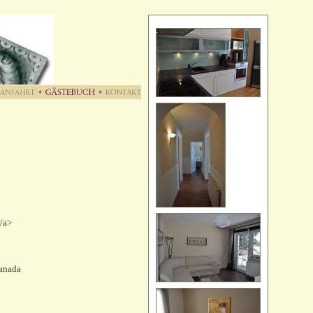
/a>
canada