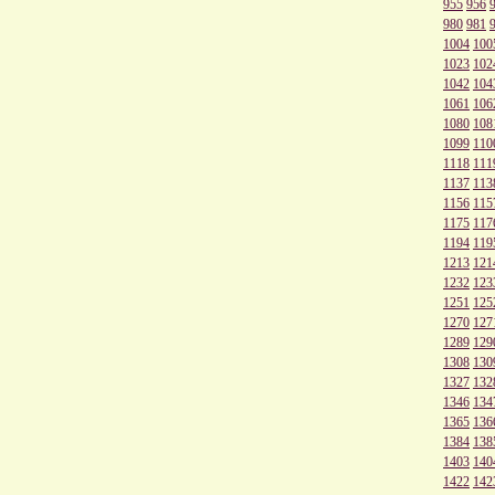
955
956
980
981
1004
100
1023
102
1042
104
1061
106
1080
108
1099
110
1118
111
1137
113
1156
115
1175
117
1194
119
1213
121
1232
123
1251
125
1270
127
1289
129
1308
130
1327
132
1346
134
1365
136
1384
138
1403
140
1422
142