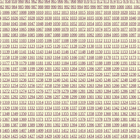
957
958
959
960
961
962
963
964
965
966
967
968
969
970
971
972
973
974
975
976
977
97
982
983
984
985
986
987
988
989
990
991
992
993
994
995
996
997
998
999
1000
1001
100
5
1006
1007
1008
1009
1010
1011
1012
1013
1014
1015
1016
1017
1018
1019
1020
1021
1
4
1025
1026
1027
1028
1029
1030
1031
1032
1033
1034
1035
1036
1037
1038
1039
1040
1
3
1044
1045
1046
1047
1048
1049
1050
1051
1052
1053
1054
1055
1056
1057
1058
1059
1
2
1063
1064
1065
1066
1067
1068
1069
1070
1071
1072
1073
1074
1075
1076
1077
1078
1
1
1082
1083
1084
1085
1086
1087
1088
1089
1090
1091
1092
1093
1094
1095
1096
1097
1
0
1101
1102
1103
1104
1105
1106
1107
1108
1109
1110
1111
1112
1113
1114
1115
1116
1
9
1120
1121
1122
1123
1124
1125
1126
1127
1128
1129
1130
1131
1132
1133
1134
1135
1
8
1139
1140
1141
1142
1143
1144
1145
1146
1147
1148
1149
1150
1151
1152
1153
1154
1
7
1158
1159
1160
1161
1162
1163
1164
1165
1166
1167
1168
1169
1170
1171
1172
1173
1
6
1177
1178
1179
1180
1181
1182
1183
1184
1185
1186
1187
1188
1189
1190
1191
1192
1
5
1196
1197
1198
1199
1200
1201
1202
1203
1204
1205
1206
1207
1208
1209
1210
1211
1
4
1215
1216
1217
1218
1219
1220
1221
1222
1223
1224
1225
1226
1227
1228
1229
1230
1
3
1234
1235
1236
1237
1238
1239
1240
1241
1242
1243
1244
1245
1246
1247
1248
1249
1
2
1253
1254
1255
1256
1257
1258
1259
1260
1261
1262
1263
1264
1265
1266
1267
1268
1
1
1272
1273
1274
1275
1276
1277
1278
1279
1280
1281
1282
1283
1284
1285
1286
1287
1
0
1291
1292
1293
1294
1295
1296
1297
1298
1299
1300
1301
1302
1303
1304
1305
1306
1
9
1310
1311
1312
1313
1314
1315
1316
1317
1318
1319
1320
1321
1322
1323
1324
1325
1
8
1329
1330
1331
1332
1333
1334
1335
1336
1337
1338
1339
1340
1341
1342
1343
1344
1
7
1348
1349
1350
1351
1352
1353
1354
1355
1356
1357
1358
1359
1360
1361
1362
1363
1
6
1367
1368
1369
1370
1371
1372
1373
1374
1375
1376
1377
1378
1379
1380
1381
1382
1
5
1386
1387
1388
1389
1390
1391
1392
1393
1394
1395
1396
1397
1398
1399
1400
1401
1
4
1405
1406
1407
1408
1409
1410
1411
1412
1413
1414
1415
1416
1417
1418
1419
1420
1
3
1424
1425
1426
1427
1428
1429
1430
1431
1432
1433
1434
1435
1436
1437
1438
1439
1