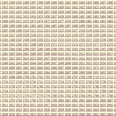
2
2393
2394
2395
2396
2397
2398
2399
2400
2401
2402
2403
2404
2405
2406
2407
2408
2
1
2412
2413
2414
2415
2416
2417
2418
2419
2420
2421
2422
2423
2424
2425
2426
2427
2
0
2431
2432
2433
2434
2435
2436
2437
2438
2439
2440
2441
2442
2443
2444
2445
2446
2
9
2450
2451
2452
2453
2454
2455
2456
2457
2458
2459
2460
2461
2462
2463
2464
2465
2
8
2469
2470
2471
2472
2473
2474
2475
2476
2477
2478
2479
2480
2481
2482
2483
2484
2
7
2488
2489
2490
2491
2492
2493
2494
2495
2496
2497
2498
2499
2500
2501
2502
2503
2
6
2507
2508
2509
2510
2511
2512
2513
2514
2515
2516
2517
2518
2519
2520
2521
2522
2
5
2526
2527
2528
2529
2530
2531
2532
2533
2534
2535
2536
2537
2538
2539
2540
2541
2
4
2545
2546
2547
2548
2549
2550
2551
2552
2553
2554
2555
2556
2557
2558
2559
2560
2
3
2564
2565
2566
2567
2568
2569
2570
2571
2572
2573
2574
2575
2576
2577
2578
2579
2
2
2583
2584
2585
2586
2587
2588
2589
2590
2591
2592
2593
2594
2595
2596
2597
2598
2
1
2602
2603
2604
2605
2606
2607
2608
2609
2610
2611
2612
2613
2614
2615
2616
2617
2
0
2621
2622
2623
2624
2625
2626
2627
2628
2629
2630
2631
2632
2633
2634
2635
2636
2
9
2640
2641
2642
2643
2644
2645
2646
2647
2648
2649
2650
2651
2652
2653
2654
2655
2
8
2659
2660
2661
2662
2663
2664
2665
2666
2667
2668
2669
2670
2671
2672
2673
2674
2
7
2678
2679
2680
2681
2682
2683
2684
2685
2686
2687
2688
2689
2690
2691
2692
2693
2
6
2697
2698
2699
2700
2701
2702
2703
2704
2705
2706
2707
2708
2709
2710
2711
2712
2
5
2716
2717
2718
2719
2720
2721
2722
2723
2724
2725
2726
2727
2728
2729
2730
2731
2
4
2735
2736
2737
2738
2739
2740
2741
2742
2743
2744
2745
2746
2747
2748
2749
2750
2
3
2754
2755
2756
2757
2758
2759
2760
2761
2762
2763
2764
2765
2766
2767
2768
2769
2
2
2773
2774
2775
2776
2777
2778
2779
2780
2781
2782
2783
2784
2785
2786
2787
2788
2
1
2792
2793
2794
2795
2796
2797
2798
2799
2800
2801
2802
2803
2804
2805
2806
2807
2
0
2811
2812
2813
2814
2815
2816
2817
2818
2819
2820
2821
2822
2823
2824
2825
2826
2
9
2830
2831
2832
2833
2834
2835
2836
2837
2838
2839
2840
2841
2842
2843
2844
2845
2
8
2849
2850
2851
2852
2853
2854
2855
2856
2857
2858
2859
2860
2861
2862
2863
2864
2