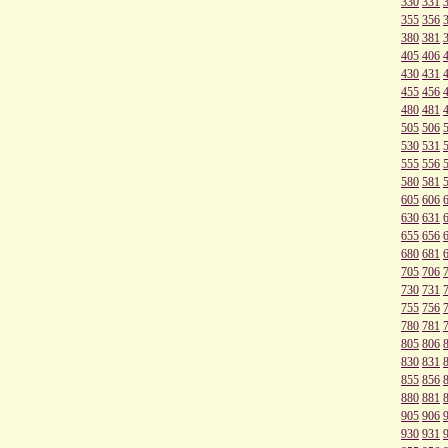
330
331
355
356
380
381
405
406
430
431
455
456
480
481
505
506
530
531
555
556
580
581
605
606
630
631
655
656
680
681
705
706
730
731
755
756
780
781
805
806
830
831
855
856
880
881
905
906
930
931