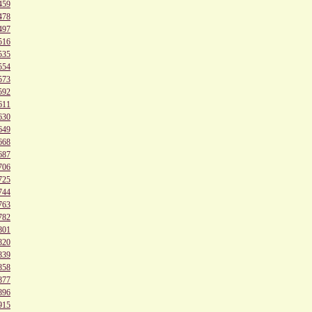
459
478
497
516
535
554
573
592
611
630
649
668
687
706
725
744
763
782
801
820
839
858
877
896
915