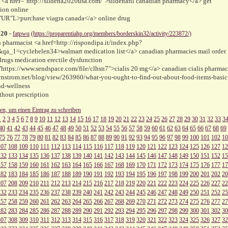
a href="http://sildena2020usa.com/">sildenafil canadian pharmacy</a> get
tion online
"UR"L>purchase viagra canada</a> online drug
020
-
fatpwq
(https://proparentiahp.org/members/borderskin32/activity/223872/)
 pharmacist <a href=http://rispondipa.it/index.php?
qa_1=cyclehelen34>walmart medication list</a> canadian pharmacies mail order
drugs medication erectile dysfunction
"https://www.sendspace.com/file/clhsn7">cialis 20 mg</a> canadian cialis pharma
ornstrom.net/blog/view/263960/what-you-ought-to-find-out-about-food-items-basic
nd-wellness
thout prescription
ken, um einen Eintrag zu schreiben
1
2
3
4
5
6
7
8
9
10
11
12
13
14
15
16
17
18
19
20
21
22
23
24
25
26
27
28
29
30
31
32
33
3
40
41
42
43
44
45
46
47
48
49
50
51
52
53
54
55
56
57
58
59
60
61
62
63
64
65
66
67
68
69
75
76
77
78
79
80
81
82
83
84
85
86
87
88
89
90
91
92
93
94
95
96
97
98
99
100
101
102
10
107
108
109
110
111
112
113
114
115
116
117
118
119
120
121
122
123
124
125
126
127
12
132
133
134
135
136
137
138
139
140
141
142
143
144
145
146
147
148
149
150
151
152
15
157
158
159
160
161
162
163
164
165
166
167
168
169
170
171
172
173
174
175
176
177
17
182
183
184
185
186
187
188
189
190
191
192
193
194
195
196
197
198
199
200
201
202
20
207
208
209
210
211
212
213
214
215
216
217
218
219
220
221
222
223
224
225
226
227
22
232
233
234
235
236
237
238
239
240
241
242
243
244
245
246
247
248
249
250
251
252
25
257
258
259
260
261
262
263
264
265
266
267
268
269
270
271
272
273
274
275
276
277
27
282
283
284
285
286
287
288
289
290
291
292
293
294
295
296
297
298
299
300
301
302
30
307
308
309
310
311
312
313
314
315
316
317
318
319
320
321
322
323
324
325
326
327
32