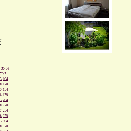
cy
-
4
35
36
70
71
3
104
8
129
3
154
8
179
3
204
8
229
3
254
8
279
3
304
8
329