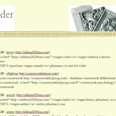
020
-
kriywj
(http://sildena2020usa.com/)
a href="http://sildena2020usa.com/">viagra cialis</a> viagra without a doctor
tion
"UR"L>purchase viagra canada</a> pharmacy rx one for cialis
020
-
vfbithype
(http://courseworkhelpxeg.com/)
lysis coursework http://courseworkhelpxeg.com/ - database coursework differential
ns coursework <a href="http://courseworkhelpxeg.com/#">coursework psychology<
coursework
020
-
qqvxfy
(http://sildena2020usa.com/)
a href="http://sildena2020usa.com/">viagra india</a> viagra from a pharmacy in 
"UR"L>viagra online</a> online pharmacy usa
020
-
sesprs
(http://sildena2020usa.com/)