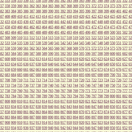
332
333
334
335
336
337
338
339
340
341
342
343
344
345
346
347
348
349
350
351
352
35
357
358
359
360
361
362
363
364
365
366
367
368
369
370
371
372
373
374
375
376
377
37
382
383
384
385
386
387
388
389
390
391
392
393
394
395
396
397
398
399
400
401
402
40
407
408
409
410
411
412
413
414
415
416
417
418
419
420
421
422
423
424
425
426
427
42
432
433
434
435
436
437
438
439
440
441
442
443
444
445
446
447
448
449
450
451
452
45
457
458
459
460
461
462
463
464
465
466
467
468
469
470
471
472
473
474
475
476
477
47
482
483
484
485
486
487
488
489
490
491
492
493
494
495
496
497
498
499
500
501
502
50
507
508
509
510
511
512
513
514
515
516
517
518
519
520
521
522
523
524
525
526
527
52
532
533
534
535
536
537
538
539
540
541
542
543
544
545
546
547
548
549
550
551
552
55
557
558
559
560
561
562
563
564
565
566
567
568
569
570
571
572
573
574
575
576
577
57
582
583
584
585
586
587
588
589
590
591
592
593
594
595
596
597
598
599
600
601
602
60
607
608
609
610
611
612
613
614
615
616
617
618
619
620
621
622
623
624
625
626
627
62
632
633
634
635
636
637
638
639
640
641
642
643
644
645
646
647
648
649
650
651
652
65
657
658
659
660
661
662
663
664
665
666
667
668
669
670
671
672
673
674
675
676
677
67
682
683
684
685
686
687
688
689
690
691
692
693
694
695
696
697
698
699
700
701
702
70
707
708
709
710
711
712
713
714
715
716
717
718
719
720
721
722
723
724
725
726
727
72
732
733
734
735
736
737
738
739
740
741
742
743
744
745
746
747
748
749
750
751
752
75
757
758
759
760
761
762
763
764
765
766
767
768
769
770
771
772
773
774
775
776
777
77
782
783
784
785
786
787
788
789
790
791
792
793
794
795
796
797
798
799
800
801
802
80
807
808
809
810
811
812
813
814
815
816
817
818
819
820
821
822
823
824
825
826
827
82
832
833
834
835
836
837
838
839
840
841
842
843
844
845
846
847
848
849
850
851
852
85
857
858
859
860
861
862
863
864
865
866
867
868
869
870
871
872
873
874
875
876
877
87
882
883
884
885
886
887
888
889
890
891
892
893
894
895
896
897
898
899
900
901
902
90
907
908
909
910
911
912
913
914
915
916
917
918
919
920
921
922
923
924
925
926
927
92
932
933
934
935
936
937
938
939
940
941
942
943
944
945
946
947
948
949
950
951
952
95