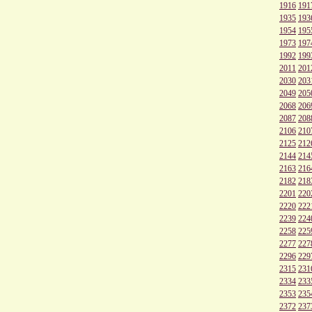
1916
191
1935
193
1954
195
1973
197
1992
199
2011
201
2030
203
2049
205
2068
206
2087
208
2106
210
2125
212
2144
214
2163
216
2182
218
2201
220
2220
222
2239
224
2258
225
2277
227
2296
229
2315
231
2334
233
2353
235
2372
237