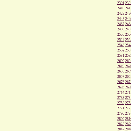
2391
239
2410
241
2429
243
2448
244
2467
246
2486
248
2505
250
2524
252
2543
254
2562
256
2581
258
2600
260
2619
262
2638
263
2657
265
2676
267
2695
269
2714
271
2733
273
2752
275
2771
277
2790
279
2809
281
2828
282
2847
284