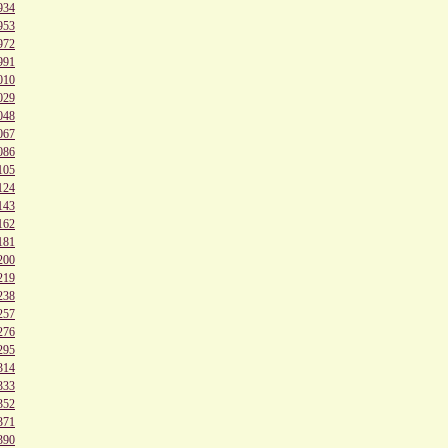
934
953
972
991
010
029
048
067
086
105
124
143
162
181
200
219
238
257
276
295
314
333
352
371
390