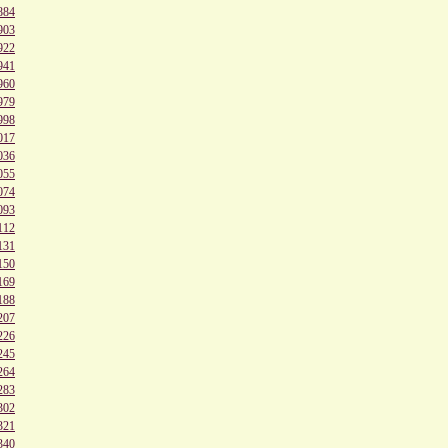
884
903
922
941
960
979
998
017
036
055
074
093
112
131
150
169
188
207
226
245
264
283
302
321
340