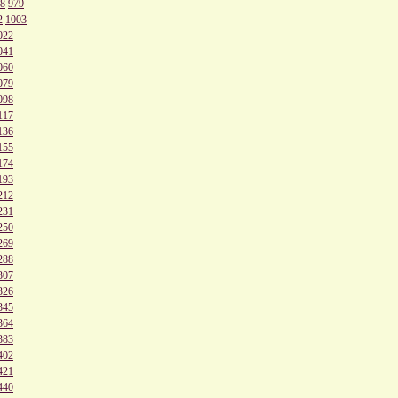
8
979
2
1003
022
041
060
079
098
117
136
155
174
193
212
231
250
269
288
307
326
345
364
383
402
421
440