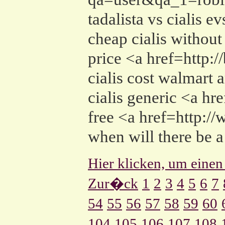
tadalista vs cialis ev
cheap cialis withou
price <a href=http
cialis cost walmart a
cialis generic <a h
free <a href=http:/
when will there be a
Hier klicken, um einen
Zur�ck
1
2
3
4
5
6
7
54
55
56
57
58
59
60
104
105
106
107
108