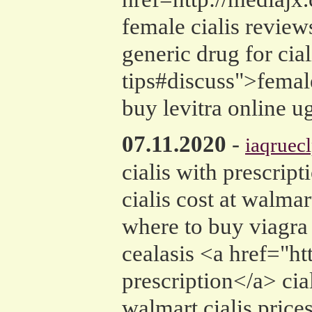
female cialis review
generic drug for cia
tips#discuss">female
buy levitra online u
07.11.2020
-
iaqruec
cialis with prescri
cialis cost at wal
where to buy viagra 
cealasis <a href="h
prescription</a> cia
walmart cialis price