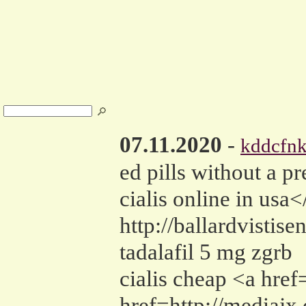
07.11.2020
-
kddcfn
ed pills without a
cialis online in usa
http://ballardvisti
tadalafil 5 mg zgrb
cialis cheap <a href
href=http://mediajx