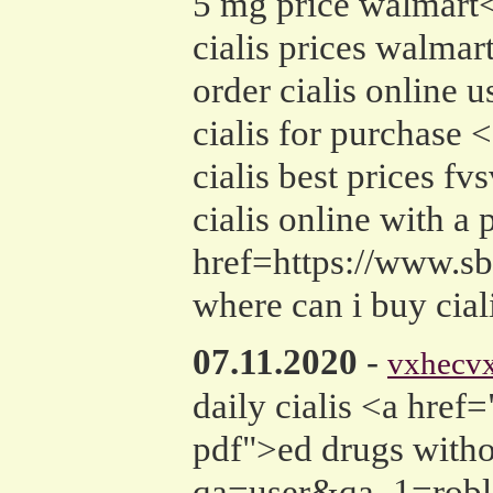
5 mg price walmart</
cialis prices walma
order cialis online
cialis for purchase 
cialis best prices fv
cialis online with a
href=https://www.s
where can i buy cial
07.11.2020
-
vxhecvx
daily cialis <a hre
pdf">ed drugs withou
qa=user&qa_1=roble