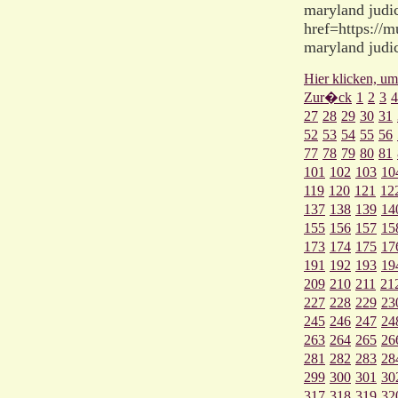
maryland judic
href=https://
maryland judic
Hier klicken, um
Zur�ck
1
2
3
4
27
28
29
30
31
52
53
54
55
56
77
78
79
80
81
101
102
103
10
119
120
121
12
137
138
139
14
155
156
157
15
173
174
175
17
191
192
193
19
209
210
211
21
227
228
229
23
245
246
247
24
263
264
265
26
281
282
283
28
299
300
301
30
317
318
319
32