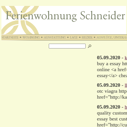
05.09.2020
-
k
buy a essay h
online <a hre
essay</a> che
05.09.2020
-
l
otc viagra ht
href="http://
05.09.2020
-
h
quality custom
essay best cus
href="http://