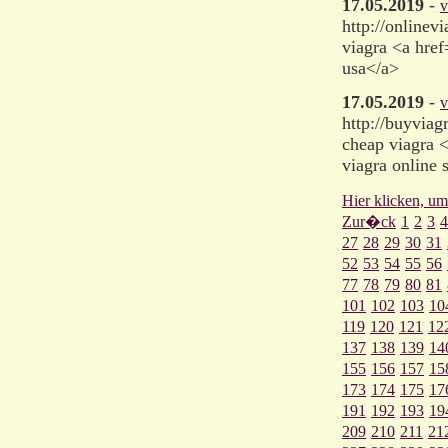
17.05.2019
-
v
http://onlinev
viagra <a href
usa</a>
17.05.2019
-
v
http://buyvia
cheap viagra 
viagra online 
Hier klicken, um
Zur�ck
1
2
3
4
27
28
29
30
31
52
53
54
55
56
77
78
79
80
81
101
102
103
10
119
120
121
12
137
138
139
14
155
156
157
15
173
174
175
17
191
192
193
19
209
210
211
21