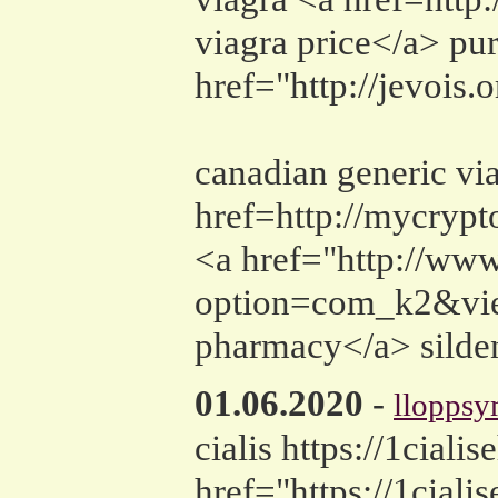
viagra price</a> pu
href="http://jevoi
canadian generic vi
href=http://mycryp
<a href="http://www
option=com_k2&vie
pharmacy</a> silden
01.06.2020
-
llopps
cialis https://1ciali
href="https://1ciali