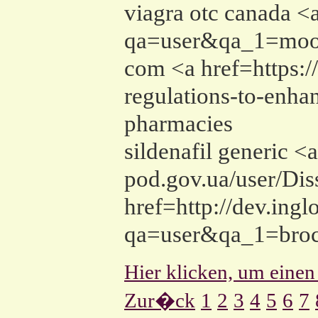
viagra otc canada <a
qa=user&qa_1=moone
com <a href=https:/
regulations-to-enha
pharmacies
sildenafil generic <
pod.gov.ua/user/Dis
href=http://dev.ing
qa=user&qa_1=broc
Hier klicken, um einen
Zur�ck
1
2
3
4
5
6
7