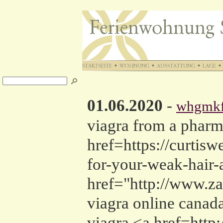
01.06.2020
-
whgmkf
viagra from a pharm
href=https://curti
for-your-weak-hair-
href="http://www.z
viagra online cana
viagra <a href=htt